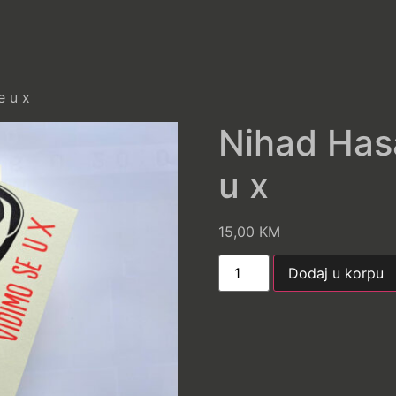
e u x
Nihad Has
u x
15,00
KM
Dodaj u korpu