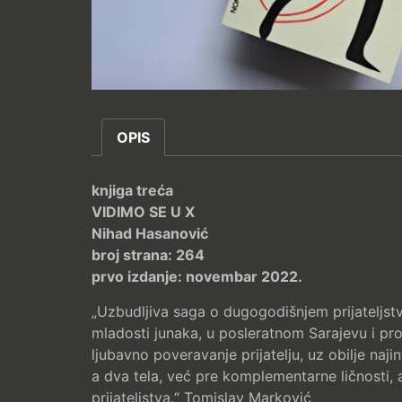
OPIS
knjiga treća
VIDIMO SE U X
Nihad Hasanović
broj strana: 264
prvo izdanje: novembar 2022.
„Uzbudljiva saga o dugogodišnjem prijateljst
mladosti junaka, u posleratnom Sarajevu i pro
ljubavno poveravanje prijatelju, uz obilje naj
a dva tela, već pre komplementarne ličnosti,
prijateljstva.“ Tomislav Marković