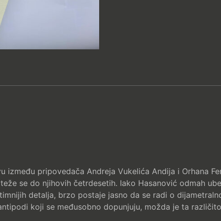
vu između pripovedača Andreja Vukelića Andija i Orhana Fer
teže se do njihovih četrdesetih. Iako Hasanović odmah ubed
intimnijih detalja, brzo postaje jasno da se radi o dijametra
 antipodi koji se međusobno dopunjuju, možda je ta različi