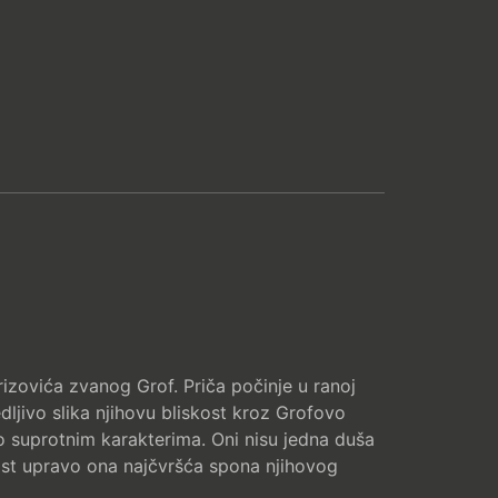
izovića zvanog Grof. Priča počinje u ranoj
ljivo slika njihovu bliskost kroz Grofovo
lno suprotnim karakterima. Oni nisu jedna duša
tost upravo ona najčvršća spona njihovog